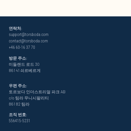
연락처:
support@torsboda.com
contact@torsboda.com
+46 60-16 37 70
방문 주소:
미들랜드 로드 30
861 41 쇠르베르게
우편 주소:
토르보다 인더스트리얼 파크 AB
c/o 팀라 무니시팔리티
861 82 팀라
조직 번호:
556415-5231