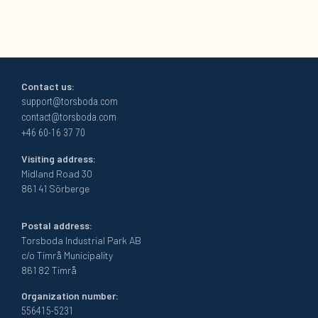
Contact us:
support@torsboda.com
contact@torsboda.com
+46 60-16 37 70
Visiting address:
Midland Road 30
861 41 Sörberge
Postal address:
Torsboda Industrial Park AB
c/o Timrå Municipality
861 82 Timrå
Organization number:
556415-5231