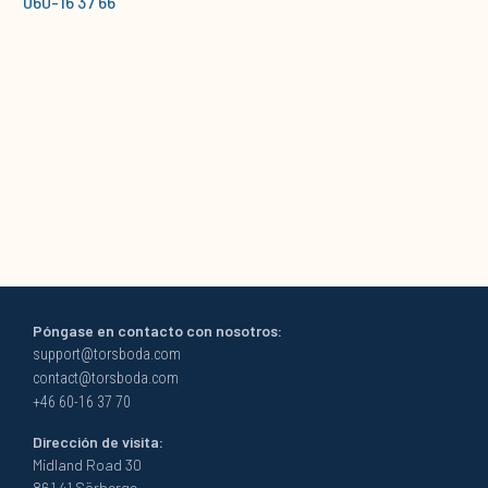
060-16 37 66
Póngase en contacto con nosotros:
support@torsboda.com
contact@torsboda.com
+46 60-16 37 70
Dirección de visita:
Midland Road 30
861 41 Sörberge