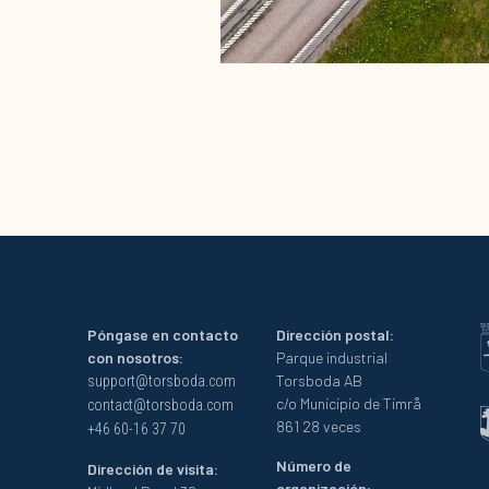
Póngase en contacto
Dirección postal:
con nosotros:
Parque industrial
Torsboda AB
support@torsboda.com
c/o Municipio de Timrå
contact@torsboda.com
861 28 veces
+46 60-16 37 70
Número de
Dirección de visita:
organización: