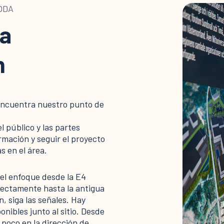
ODA
la
n
encuentra nuestro punto de
el público y las partes
mación y seguir el proyecto
s en el área.
el enfoque desde la E4
irectamente hasta la antigua
, siga las señales. Hay
nibles junto al sitio. Desde
 poco en la dirección de