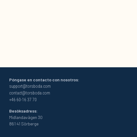
Póngase en contacto con nosotros:
support@torsboda.com
contact@torsboda.com
+46 60-16 37 70
Besöksadress:
Midlandavägen 30
861 41 Sörberge