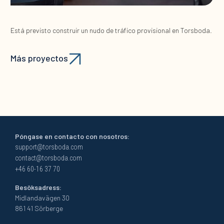
Está previsto construir un nudo de tráfico provisional en Torsboda.
Más proyectos
Póngase en contacto con nosotros:
support@torsboda.com
contact@torsboda.com
+46 60-16 37 70
Besöksadress:
Midlandavägen 30
861 41 Sörberge